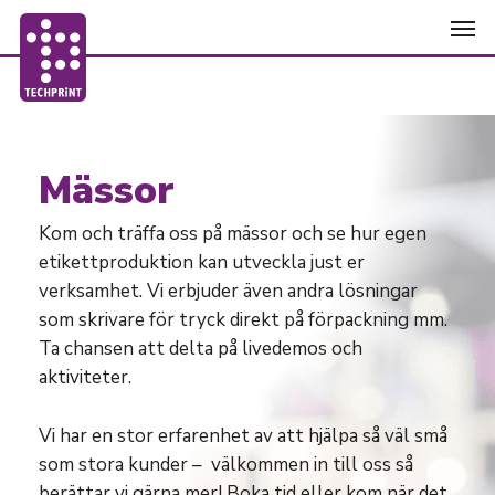
Skip
Men
to
main
content
Mässor
Kom och träffa oss på mässor och se hur egen
etikettproduktion kan utveckla just er
verksamhet. Vi erbjuder även andra lösningar
som skrivare för tryck direkt på förpackning mm.
Ta chansen att delta på livedemos och
aktiviteter.
Vi har en stor erfarenhet av att hjälpa så väl små
som stora kunder – välkommen in till oss så
berättar vi gärna mer! Boka tid eller kom när det