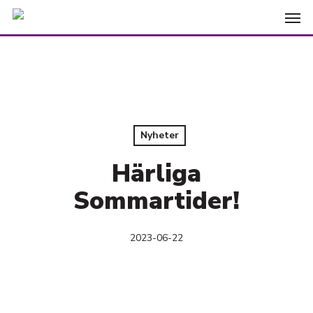
Skip
Men
to
main
content
Nyheter
Härliga
Sommartider!
2023-06-22