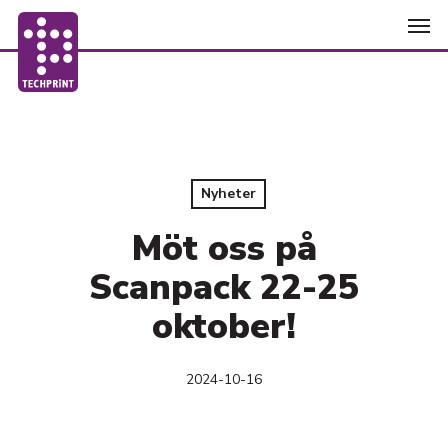
Skip
Men
to
main
content
Nyheter
Möt oss på
Scanpack 22-25
oktober!
2024-10-16