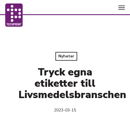
Skip
Men
to
main
content
Nyheter
Tryck egna
etiketter till
Livsmedelsbranschen
2023-03-15